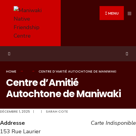
Search
Skip
for:
to
MENU
content
HOME
CENTRE D’AMITIÉ AUTOCHTONE DE MANIWAKI
Centre d’Amitié
Autochtone de Maniwaki
DÉCEMBRE 1, 2025
|
|
SARAH COTE
Addresse
Carte Indisponible
153 Rue Laurier